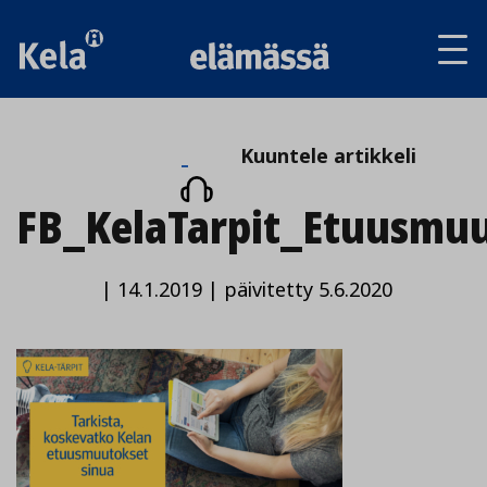
Av
tai
sul
va
Kuuntele
Kuuntele artikkeli
artikkeli
FB_KelaTarpit_Etuusmu
|
14.1.2019
|
päivitetty 5.6.2020