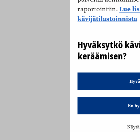
Lue li
raportointiin.
kävijätilastoinnista
Hyväksytkö kävi
keräämisen?
Hyvä
En hy
Näytä 