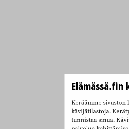
Elämässä.fin k
Keräämme sivuston k
kävijätilastoja. Keräty
tunnistaa sinua. Kävi
palvelun kehittämise