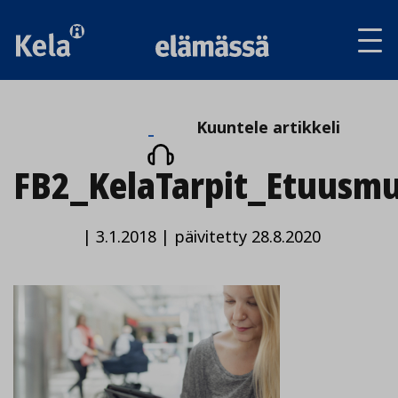
Av
tai
sul
va
Kuuntele
Kuuntele artikkeli
artikkeli
FB2_KelaTarpit_Etuusm
|
3.1.2018
|
päivitetty 28.8.2020