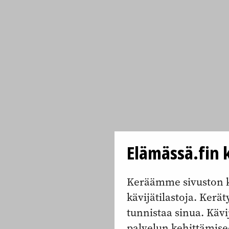
Elämässä.fin k
Keräämme sivuston k
kävijätilastoja. Keräty
tunnistaa sinua. Kävi
palvelun kehittämise