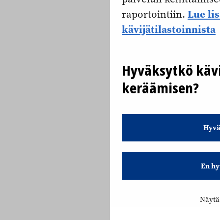
Lue li
raportointiin.
kävijätilastoinnista
Hyväksytkö kävi
keräämisen?
Hyvä
En hy
Näytä 