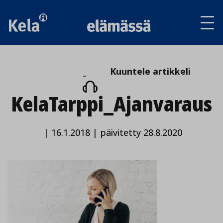
Av
tai
sul
va
Kuuntele
Kuuntele artikkeli
artikkeli
KelaTarppi_Ajanvaraus
|
16.1.2018
|
päivitetty 28.8.2020