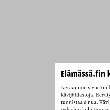
Elämässä.fin k
Keräämme sivuston k
kävijätilastoja. Keräty
tunnistaa sinua. Kävi
palvelun kehittämise