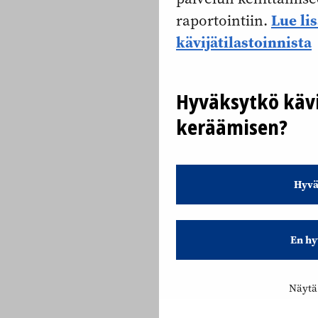
Lue li
raportointiin.
kävijätilastoinnista
Hyväksytkö kävi
keräämisen?
Hyvä
En hy
Näytä 