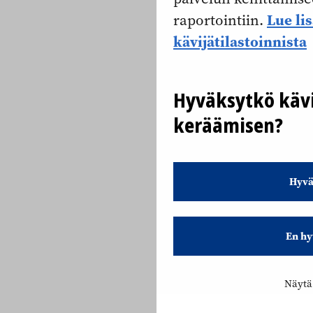
Lue li
raportointiin.
kävijätilastoinnista
Hyväksytkö kävi
keräämisen?
Hyvä
En hy
Näytä 