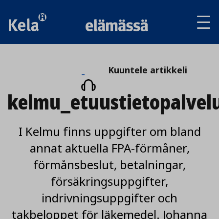
Av
tai
sul
va
Kuuntele
Kuuntele artikkeli
artikkeli
kelmu_etuustietopalvel
I Kelmu finns uppgifter om bland
annat aktuella FPA-förmåner,
förmånsbeslut, betalningar,
försäkringsuppgifter,
indrivningsuppgifter och
takbeloppet för läkemedel. Johanna