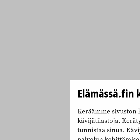
Elämässä.fin k
Keräämme sivuston k
kävijätilastoja. Keräty
tunnistaa sinua. Kävi
palvelun kehittämise