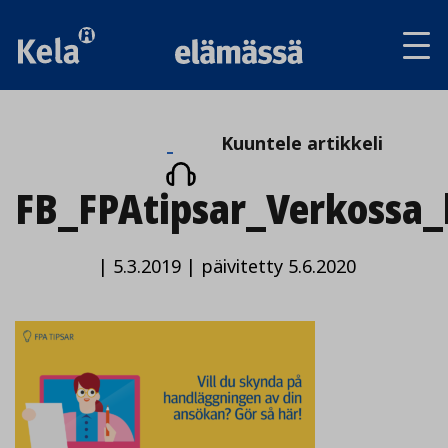
Av
tai
sul
va
Kuuntele
Kuuntele artikkeli
artikkeli
FB_FPAtipsar_Verkossa_
|
5.3.2019
|
päivitetty 5.6.2020