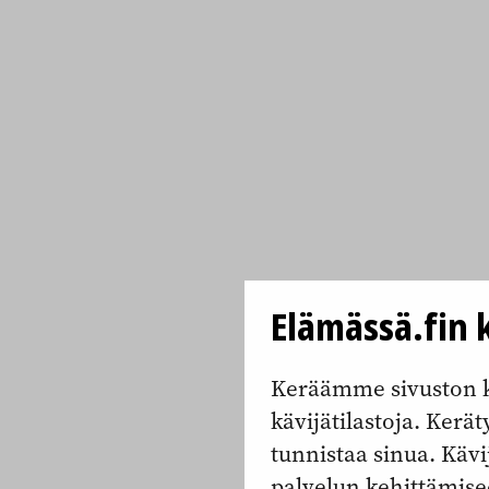
Elämässä.fin k
Keräämme sivuston k
kävijätilastoja. Keräty
tunnistaa sinua. Kävi
palvelun kehittämise