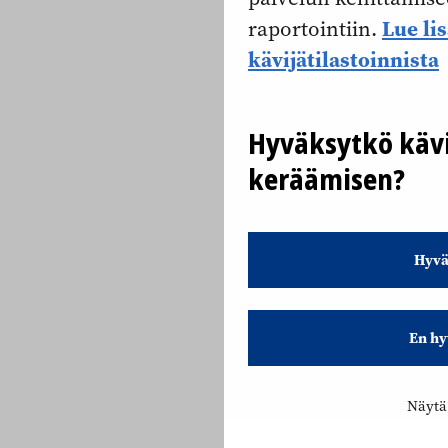
Lue li
raportointiin.
kävijätilastoinnista
Hyväksytkö kävi
keräämisen?
Hyvä
En hy
Näytä 