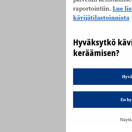
Lue li
raportointiin.
kävijätilastoinnista
Hyväksytkö kävi
keräämisen?
Hyvä
En hy
Näytä 