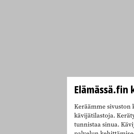
Elämässä.fin k
Keräämme sivuston k
kävijätilastoja. Keräty
tunnistaa sinua. Kävi
palvelun kehittämise