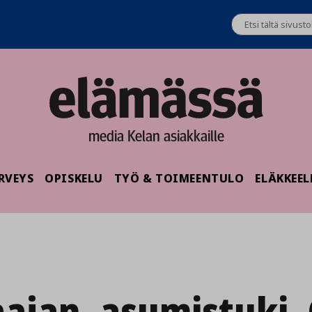
media Kelan asiakkaille
RVEYS
OPISKELU
TYÖ & TOIMEENTULO
ELÄKKEEL
aajan_asumistuki_