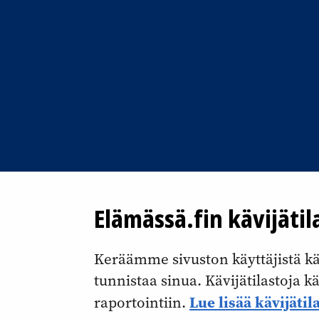
Elämässä.fin kävijätil
Keräämme sivuston käyttäjistä kävi
tunnistaa sinua. Kävijätilastoja 
Lue lisää kävijätil
raportointiin.