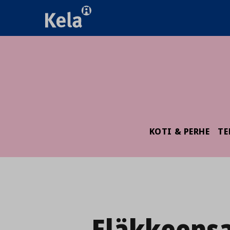
KOTI & PERHE
TE
Eläkkeens