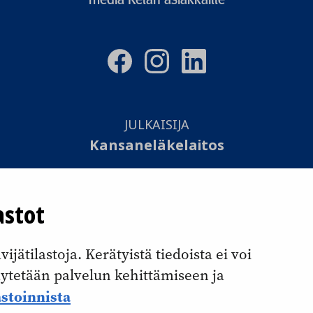
JULKAISIJA
Kansaneläkelaitos
TOTEUTUS
astot
Otavamedia Oy
jätilastoja. Kerätyistä tiedoista ei voi
Saavutettavuusseloste
käytetään palvelun kehittämiseen ja
Evästekäytännöt
astoinnista
Tietosuojaseloste