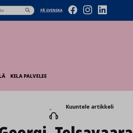
PÅ SVENSKA
LÄ
KELA PALVELEE
Kuuntele
Kuuntele artikkeli
artikkeli
Georgi_Telsavaar