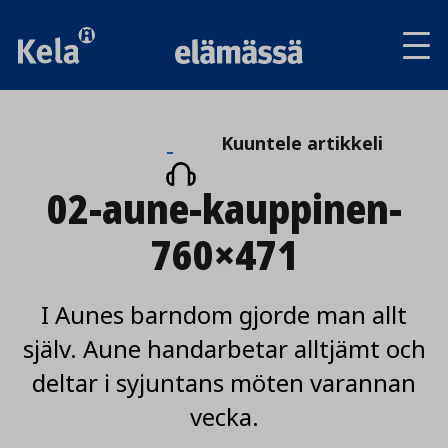
Av
tai
sul
va
Kuuntele
Kuuntele artikkeli
artikkeli
02-aune-kauppinen-
760×471
I Aunes barndom gjorde man allt
själv. Aune handarbetar alltjämt och
deltar i syjuntans möten varannan
vecka.