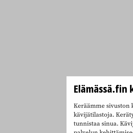
Elämässä.fin k
Keräämme sivuston k
kävijätilastoja. Keräty
tunnistaa sinua. Kävi
palvelun kehittämise