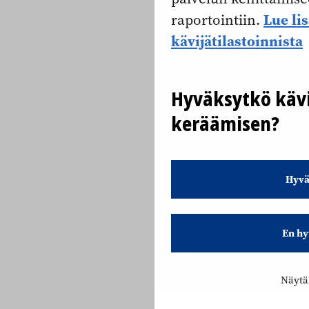
Lue li
raportointiin.
kävijätilastoinnista
Hyväksytkö kävi
keräämisen?
Hyvä
En hy
Näytä 