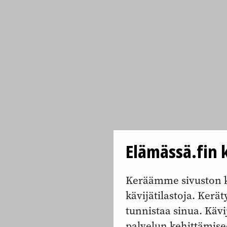
Elämässä.fin k
Keräämme sivuston k
kävijätilastoja. Keräty
tunnistaa sinua. Kävi
palvelun kehittämise