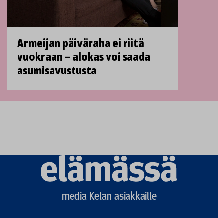
Armeijan päiväraha ei riitä
vuokraan – alokas voi saada
asumisavustusta
Elämässä
logo
media Kelan asiakkaille