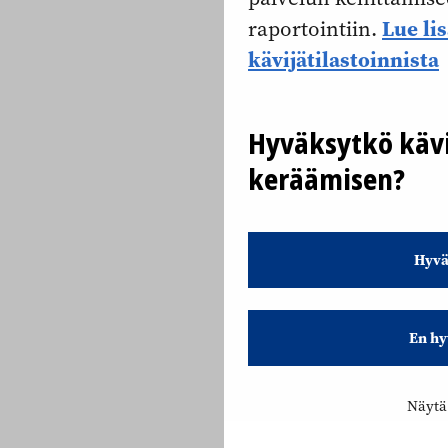
Lue li
raportointiin.
kävijätilastoinnista
Hyväksytkö kävi
keräämisen?
Hyvä
En hy
Näytä 