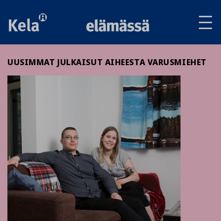
Av
tai
sul
va
UUSIMMAT JULKAISUT AIHEESTA VARUSMIEHET