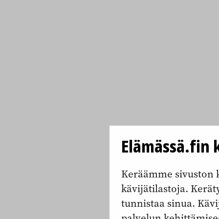
Elämässä.fin k
Keräämme sivuston k
kävijätilastoja. Keräty
tunnistaa sinua. Kävi
palvelun kehittämise