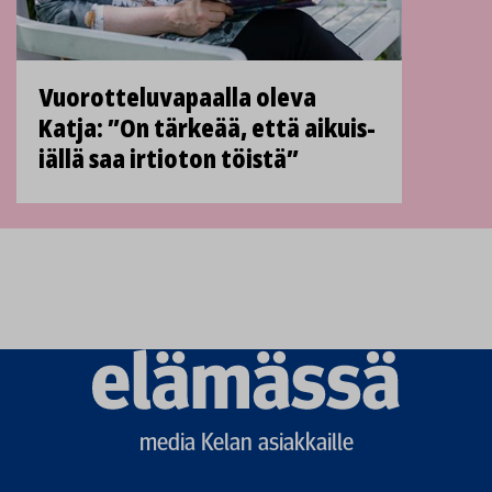
Vuorottelu­vapaalla oleva
Katja: ”On tärkeää, että aikuis­
iällä saa irti­oton töistä”
Elämässä
logo
media Kelan asiakkaille