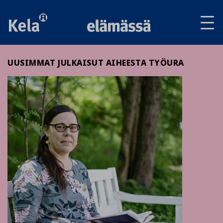
Av
tai
sul
va
UUSIMMAT JULKAISUT AIHEESTA TYÖURA