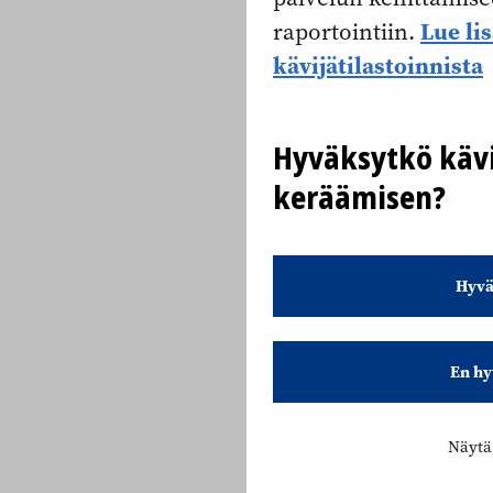
Lue li
raportointiin.
kävijätilastoinnista
Hyväksytkö kävi
keräämisen?
Hyvä
En hy
Näytä 