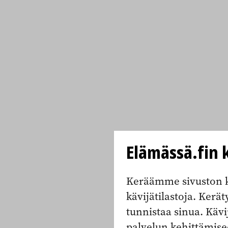
Elämässä.fin k
Keräämme sivuston k
kävijätilastoja. Keräty
tunnistaa sinua. Kävi
palvelun kehittämise