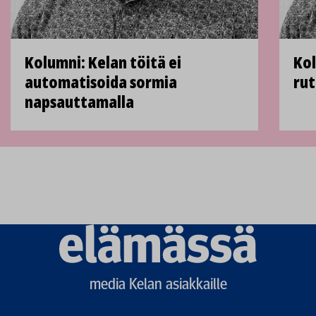
Kolumni: Kelan töitä ei
Kol
automatisoida sormia
rut
napsauttamalla
Elämässä
logo
media Kelan asiakkaille