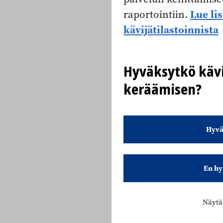
Lue li
raportointiin.
kävijätilastoinnista
Hyväksytkö kävi
keräämisen?
Hyvä
En hy
Näytä 