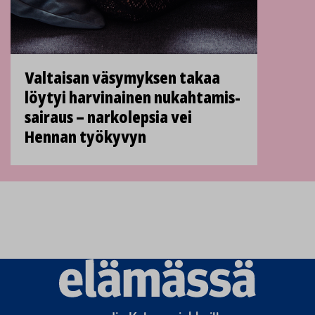
Valtaisan väsymyksen takaa
löytyi harvinainen nukahtamis­
sairaus – narkolepsia vei
Hennan työkyvyn
Elämässä
logo