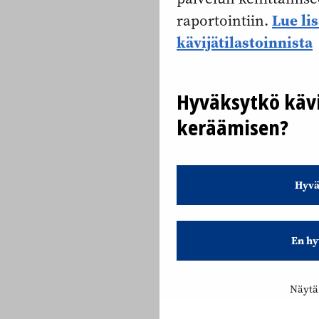
Lue li
raportointiin.
kävijätilastoinnista
Hyväksytkö kävi
keräämisen?
Hyvä
En hy
Näytä 