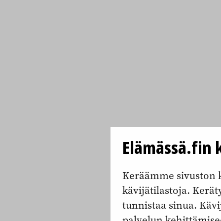
Elämässä.fin k
Keräämme sivuston k
kävijätilastoja. Keräty
tunnistaa sinua. Kävi
palvelun kehittämise