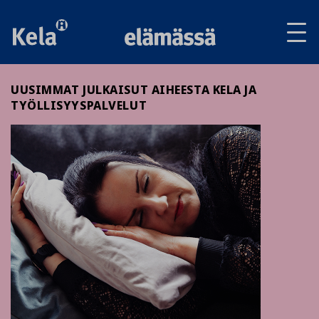
Av
tai
sul
va
UUSIMMAT JULKAISUT AIHEESTA KELA JA
TYÖLLISYYSPALVELUT