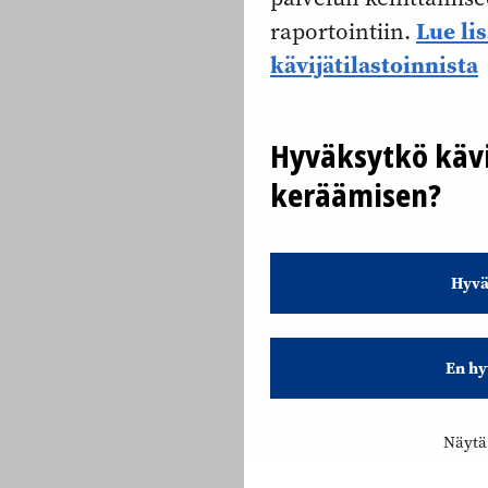
Lue li
raportointiin.
kävijätilastoinnista
Hyväksytkö kävi
keräämisen?
Hyvä
En hy
Näytä 