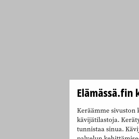
Elämässä.fin k
Keräämme sivuston k
kävijätilastoja. Keräty
tunnistaa sinua. Kävi
palvelun kehittämise