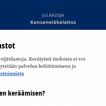
JULKAISIJA
Kansaneläkelaitos
TOTEUTUS
astot
Otavamedia Oy
jätilastoja. Kerätyistä tiedoista ei voi
Saavutettavuusseloste
käytetään palvelun kehittämiseen ja
Evästekäytännöt
astoinnista
Tietosuojaseloste
jen keräämisen?