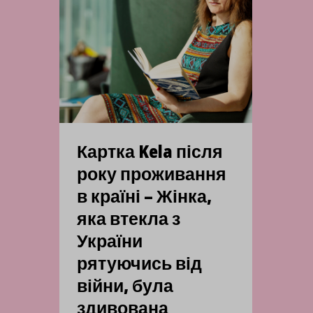
Картка Kela після
року проживання
в країні – Жінка,
яка втекла з
України
рятуючись від
війни, була
здивована