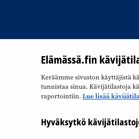
Elämässä.fin kävijätil
Keräämme sivuston käyttäjistä kävi
tunnistaa sinua. Kävijätilastoja 
Lue lisää kävijätil
raportointiin.
Hyväksytkö kävijätilasto