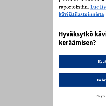
Lue li
raportointiin.
kävijätilastoinnista
Hyväksytkö kävi
keräämisen?
Hyvä
En hy
Näytä 