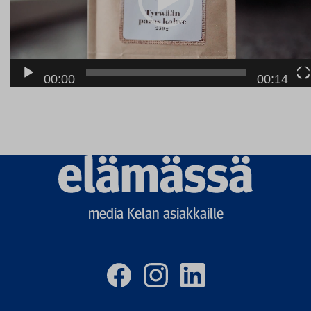
00:00
00:14
Elämässä
logo
media Kelan asiakkaille