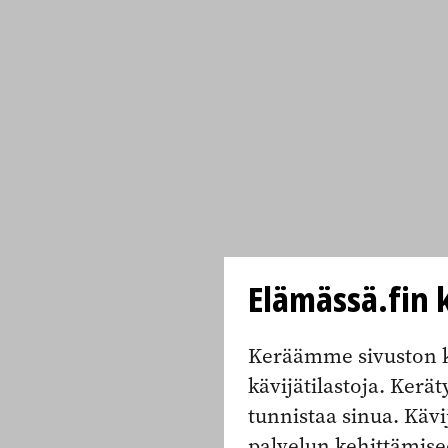
Elämässä.fin k
Keräämme sivuston k
kävijätilastoja. Keräty
tunnistaa sinua. Kävi
palvelun kehittämise