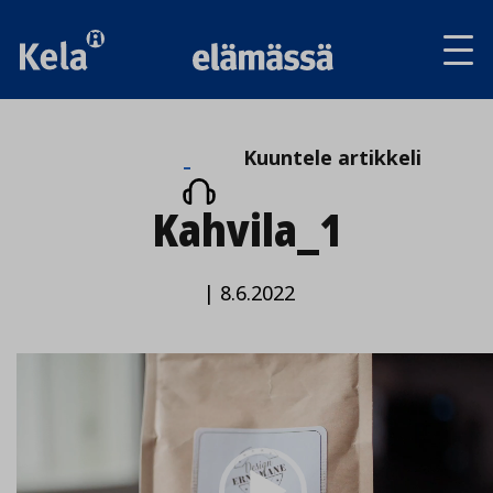
Av
tai
sul
va
Kuuntele
Kuuntele artikkeli
artikkeli
Kahvila_1
|
8.6.2022
Video
Player