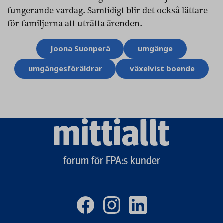
fungerande vardag. Samtidigt blir det också lättare
för familjerna att uträtta ärenden.
Ämnesord
Joona Suonperä
umgänge
umgängesföräldrar
växelvist boende
Mittiallt
logo
forum för FPA:s kunder