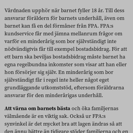
Vårdnaden upphör när barnet fyller 18 år. Till dess
ansvarar föräldern för barnets underhåll, även om
barnet kan få en del förmåner från FPA. FPA:s
kundservice får med jämna mellanrum frågor om
varför en minderårig som bor självständigt inte
nödvändigtvis får till exempel bostadsbidrag. För att
ett barn ska beviljas bostadsbidrag måste barnet ha
egna regelbundna inkomster som visar att han eller
hon försörjer sig själv. En minderårig som bor
självständigt får i regel inte heller något eget
grundläggande utkomststöd, eftersom föräldrarna
ansvarar för den minderårigas underhåll.
Att värna om barnets bästa
och öka familjernas
välmående är en viktig sak. Också ur FPA:s
synvinkel är det mycket bra att lagen ändras så att
den ännu bättre än tidigare stöder familjerna och en