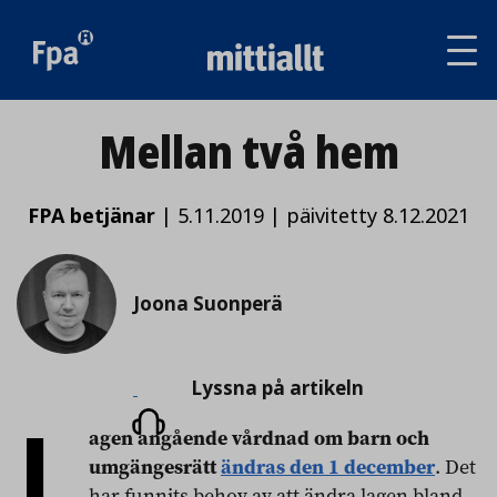
Av
tai
sul
va
Mellan två hem
FPA betjänar
|
5.11.2019
|
päivitetty 8.12.2021
Joona Suonperä
Lyssna
Lyssna på artikeln
L
på
agen angående vårdnad om barn och
artikeln
umgängesrätt
ändras den 1 december
. Det
har funnits behov av att ändra lagen bland