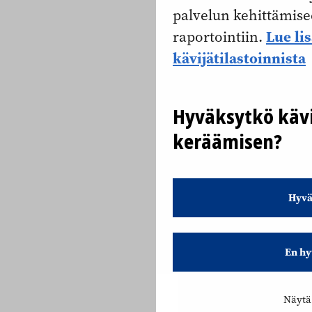
palvelun kehittämise
Lue li
raportointiin.
kävijätilastoinnista
Hyväksytkö kävi
keräämisen?
Hyvä
En hy
Näytä 