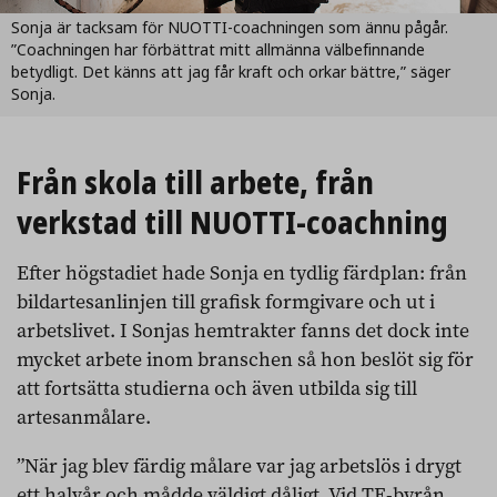
Sonja är tacksam för NUOTTI-coachningen som ännu pågår.
”Coachningen har förbättrat mitt allmänna välbefinnande
betydligt. Det känns att jag får kraft och orkar bättre,” säger
Sonja.
Från skola till arbete, från
verkstad till NUOTTI-coachning
Efter högstadiet hade Sonja en tydlig färdplan: från
bildartesanlinjen till grafisk formgivare och ut i
arbetslivet. I Sonjas hemtrakter fanns det dock inte
mycket arbete inom branschen så hon beslöt sig för
att fortsätta studierna och även utbilda sig till
artesanmålare.
”När jag blev färdig målare var jag arbetslös i drygt
ett halvår och mådde väldigt dåligt. Vid TE-byrån