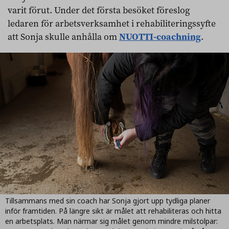
varit förut. Under det första besöket föreslog
ledaren för arbetsverksamhet i rehabiliteringssyfte
att Sonja skulle anhålla om
NUOTTI-coachning
.
Tillsammans med sin coach har Sonja gjort upp tydliga planer
inför framtiden. På längre sikt är målet att rehabiliteras och hitta
en arbetsplats. Man närmar sig målet genom mindre milstolpar: