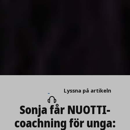
Lyssna
Lyssna på artikeln
på
Sonja får NUOTTI-
artikeln
coachning för unga: